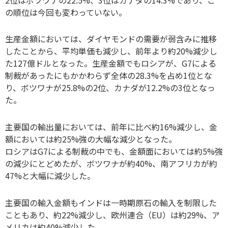
の順位は今回も変わっていない。
生産金額においては、ダイヤモンドの需要が弱含みに推移
したことから、平均単価も減少し、前年より約20%減少し
た127億ドルとなった。生産金額でもロシアが、G7による
制裁があったにもかかわらず全体の28.3%を占め1位とな
り、ボツワナが25.8%の2位、カナダが12.2%の3位となっ
た。
主要国の輸出量においては、前年に比べ約16%減少し、金
額においては約25%強の大幅な減少となった。
ロシアはG7による制裁の中でも、金額面においては約5%強
の減少にとどめたが、ボツワナが約40%、南アフリカが約
47%と大幅に減少した。
主要国の輸入金額もインドは一時期原石の輸入を制限した
こともあり、約22%減少し、欧州連合（EU）は約29%、ア
メリカは約40%減少した。